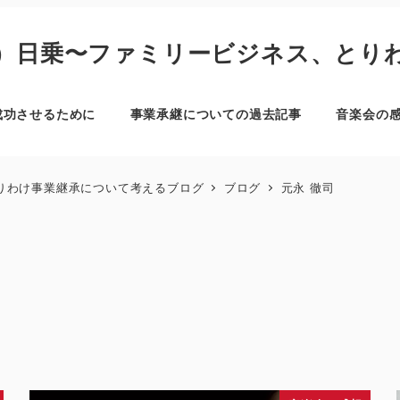
）日乗〜ファミリービジネス、とり
成功させるために
事業承継についての過去記事
音楽会の
りわけ事業継承について考えるブログ
ブログ
元永 徹司