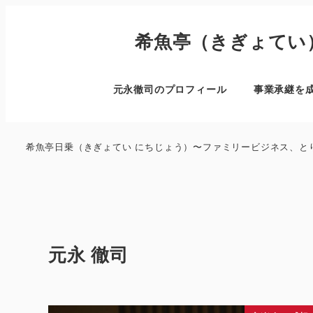
希魚亭（きぎょてい
元永徹司のプロフィール
事業承継を
希魚亭日乗（きぎょてい にちじょう）〜ファミリービジネス、と
元永 徹司