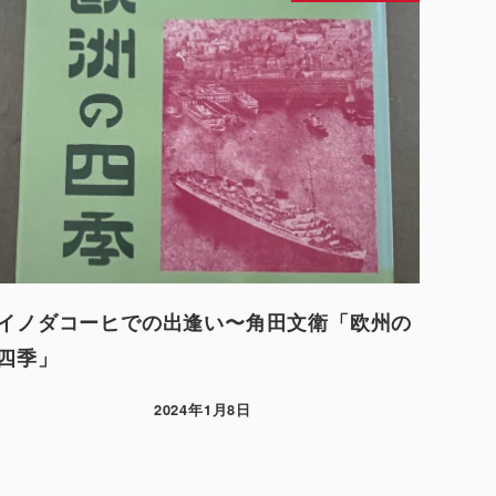
イノダコーヒでの出逢い〜角田文衛「欧州の
四季」
2024年1月8日