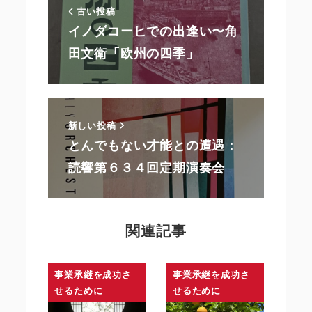
古い投稿
イノダコーヒでの出逢い〜角
田文衛「欧州の四季」
新しい投稿
とんでもない才能との遭遇：
読響第６３４回定期演奏会
関連記事
事業承継を成功さ
事業承継を成功さ
せるために
せるために