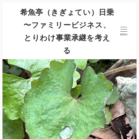
希魚亭（きぎょてい）日乗
〜ファミリービジネス、
とりわけ事業承継を考え
MENU
る