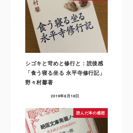
シゴキと苛めと修行と：読後感
「食う寝る坐る 永平寺修行記」
野々村馨著
2019年8月18日
読んだ本の感想