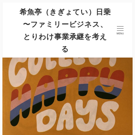
希魚亭（きぎょてい）日乗
〜ファミリービジネス、
とりわけ事業承継を考え
MENU
る