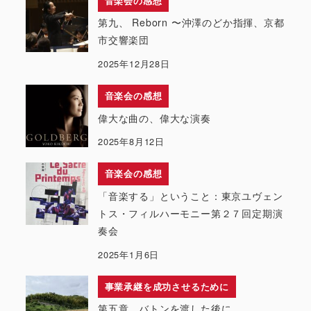
音楽会の感想
第九、 Reborn 〜沖澤のどか指揮、京都
市交響楽団
2025年12月28日
音楽会の感想
偉大な曲の、偉大な演奏
2025年8月12日
音楽会の感想
「音楽する」ということ：東京ユヴェン
トス・フィルハーモニー第２７回定期演
奏会
2025年1月6日
事業承継を成功させるために
第五章 バトンを渡した後に