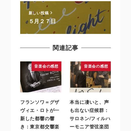
新しい投稿
５月２７日
関連記事
音楽会の感想
音楽会の感想
フランソワ＝グザ
本当に凄いと、声
ヴィエ・ロトが一
も出ない症候群：
新した都響の響
サロネン/フィルハ
き：東京都交響楽
ーモニア管弦楽団