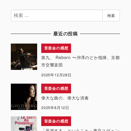
検
検索
索
最近の投稿
音楽会の感想
第九、 Reborn 〜沖澤のどか指揮、京都
市交響楽団
2025年12月28日
音楽会の感想
偉大な曲の、偉大な演奏
2025年8月12日
音楽会の感想
「音楽する」ということ：東京ユヴェン