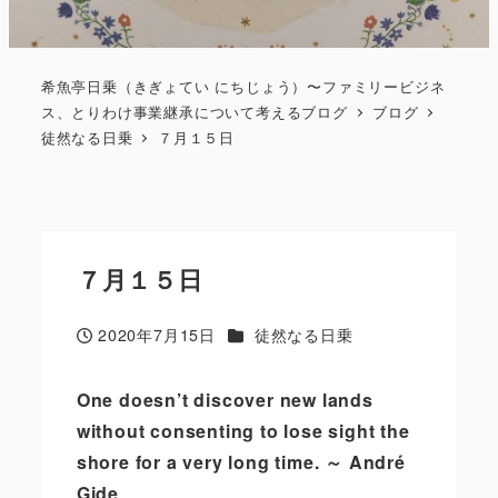
希魚亭日乗（きぎょてい にちじょう）〜ファミリービジネ
ス、とりわけ事業継承について考えるブログ
ブログ
徒然なる日乗
７月１５日
７月１５日
カテゴリー
2020年7月15日
徒然なる日乗
投稿日
One doesn
’
t discover new lands
without consenting to lose sight the
shore for a very long time.
～
André
Gide