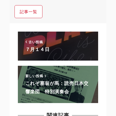
記事一覧
古い投稿
７月１４日
新しい投稿
これぞ塞翁が馬：読売日本交
響楽団 特別演奏会
関連記事