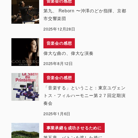
音楽会の感想
第九、 Reborn 〜沖澤のどか指揮、京都
市交響楽団
2025年12月28日
音楽会の感想
偉大な曲の、偉大な演奏
2025年8月12日
音楽会の感想
「音楽する」ということ：東京ユヴェン
トス・フィルハーモニー第２７回定期演
奏会
2025年1月6日
事業承継を成功させるために
第五章 バトンを渡した後に