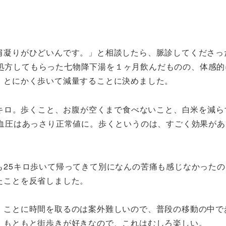
肩凝りがひどいんです。」と相談したら、脈診してくださっ
 。処方してもらった七物降下湯を１ヶ月飲んだものの、体感
、とにかく歩いて減量することに決めました。
6キロ。歩くこと、お腹が空くまで食べないこと、白米を減ら
。血圧はあっさり正常値に。歩くというのは、すごく効果があ
も25キロ歩いて帰ってきて別になんの苦痛も感じなかったの
たことを反省しました。
」ことに時間を取るのは案外難しいので、普段の移動の中で
。もともと街歩きが好きなので、これはむしろ楽しい。