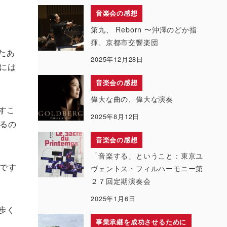
音楽会の感想
第九、 Reborn 〜沖澤のどか指
揮、京都市交響楽団
たあ
2025年12月28日
的には
音楽会の感想
偉大な曲の、偉大な演奏
すこ
2025年8月12日
るの
音楽会の感想
「音楽する」ということ：東京ユ
です
ヴェントス・フィルハーモニー第
２７回定期演奏会
2025年1月6日
歩く
事業承継を成功させるために