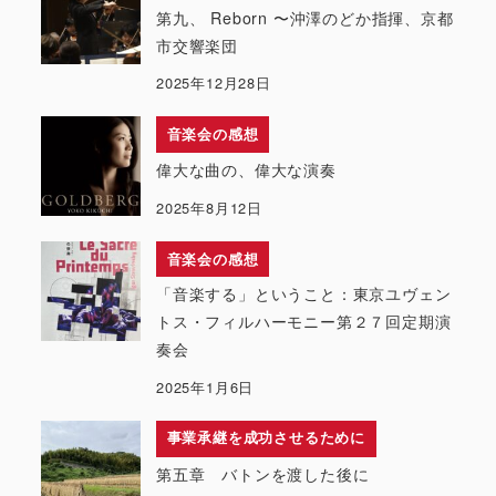
第九、 Reborn 〜沖澤のどか指揮、京都
市交響楽団
2025年12月28日
音楽会の感想
偉大な曲の、偉大な演奏
2025年8月12日
音楽会の感想
「音楽する」ということ：東京ユヴェン
トス・フィルハーモニー第２７回定期演
奏会
2025年1月6日
事業承継を成功させるために
第五章 バトンを渡した後に