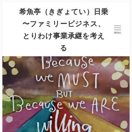
希魚亭（きぎょてい）日乗
〜ファミリービジネス、
とりわけ事業承継を考え
MENU
る