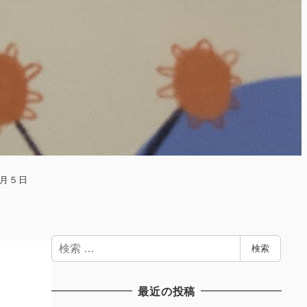
月５日
検
検索
索
最近の投稿