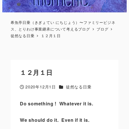
希魚亭日乗（きぎょてい にちじょう）〜ファミリービジネ
ス、とりわけ事業継承について考えるブログ
ブログ
徒然なる日乗
１２月１日
１２月１日
カテゴリー
2020年12月1日
徒然なる日乗
投稿日
Do something !
Whatever it is.
We should do it.
Even if it is.