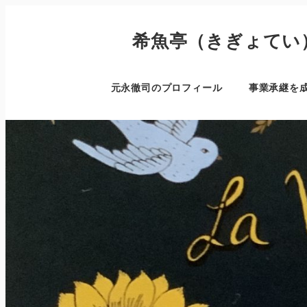
希魚亭（きぎょてい
元永徹司のプロフィール
事業承継を