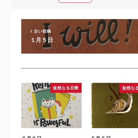
古い投稿
１月５日
徒然なる日乗
徒然な