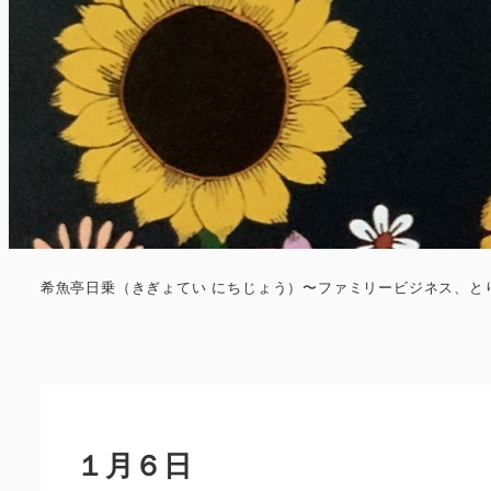
希魚亭日乗（きぎょてい にちじょう）〜ファミリービジネス、と
１月６日