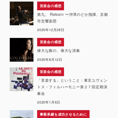
音楽会の感想
第九、 Reborn 〜沖澤のどか指揮、京都
市交響楽団
2025年12月28日
音楽会の感想
偉大な曲の、偉大な演奏
2025年8月12日
音楽会の感想
「音楽する」ということ：東京ユヴェン
トス・フィルハーモニー第２７回定期演
奏会
2025年1月6日
事業承継を成功させるために