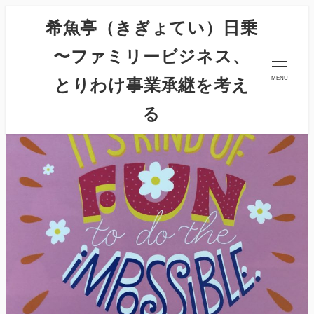
希魚亭（きぎょてい）日乗
〜ファミリービジネス、
とりわけ事業承継を考え
MENU
る