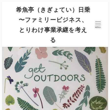
希魚亭（きぎょてい）日乗
〜ファミリービジネス、
とりわけ事業承継を考え
MENU
る