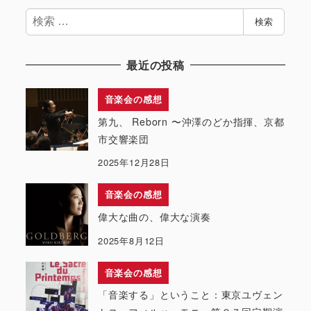
検
検索
索
最近の投稿
音楽会の感想
第九、 Reborn 〜沖澤のどか指揮、京都
市交響楽団
2025年12月28日
音楽会の感想
偉大な曲の、偉大な演奏
2025年8月12日
音楽会の感想
「音楽する」ということ：東京ユヴェン