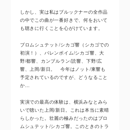
しかし、実は私はブルックナーの全作品
の中でこの曲が一番好きで、何をおいて
も聴きに行くことを心がけています。
ブロムシュテット
/
シカゴ響（シカゴでの
初演！）、バレンボイム
/
シカゴ響、大
野
/
都響、カンブルラン
/
読響、下野
/
広
響、上岡
/
新日。 今年はノット
/
東響も
予定されているのですが、どうなること
か
…
実演での最高の体験は、横浜みなとみら
いで聴いた上岡
/
新日。これは本当に素晴
らしかった。壮麗の極みだったのはブロ
ムシュテット
/
シカゴ響。このときのトラ