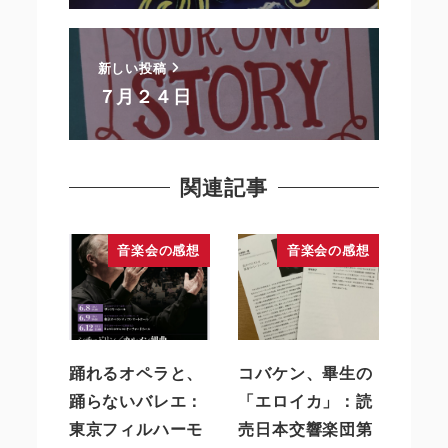
新しい投稿
７月２４日
関連記事
音楽会の感想
音楽会の感想
踊れるオペラと、
コバケン、畢生の
踊らないバレエ：
「エロイカ」：読
東京フィルハーモ
売日本交響楽団第