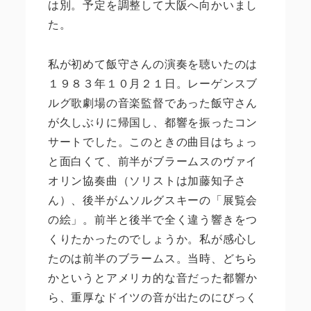
は別。予定を調整して大阪へ向かいまし
た。
私が初めて飯守さんの演奏を聴いたのは
１９８３年１０月２１日。レーゲンスブ
ルグ歌劇場の音楽監督であった飯守さん
が久しぶりに帰国し、都響を振ったコン
サートでした。このときの曲目はちょっ
と面白くて、前半がブラームスのヴァイ
オリン協奏曲（ソリストは加藤知子さ
ん）、後半がムソルグスキーの「展覧会
の絵」。前半と後半で全く違う響きをつ
くりたかったのでしょうか。私が感心し
たのは前半のブラームス。当時、どちら
かというとアメリカ的な音だった都響か
ら、重厚なドイツの音が出たのにびっく