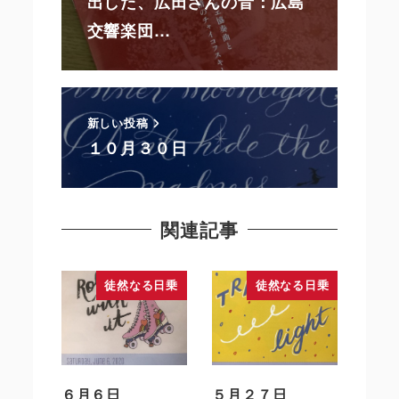
出した、広田さんの音：広島
交響楽団…
新しい投稿
１０月３０日
関連記事
徒然なる日乗
徒然なる日乗
６月６日
５月２７日