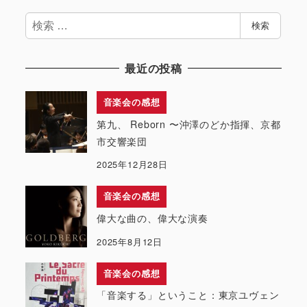
検
検索
索
最近の投稿
音楽会の感想
第九、 Reborn 〜沖澤のどか指揮、京都
市交響楽団
2025年12月28日
音楽会の感想
偉大な曲の、偉大な演奏
2025年8月12日
音楽会の感想
「音楽する」ということ：東京ユヴェン