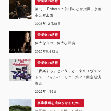
音楽会の感想
第九、 Reborn 〜沖澤のどか指揮、京都
市交響楽団
2025年12月28日
音楽会の感想
偉大な曲の、偉大な演奏
2025年8月12日
音楽会の感想
「音楽する」ということ：東京ユヴェン
トス・フィルハーモニー第２７回定期演
奏会
2025年1月6日
事業承継を成功させるために
第五章 バトンを渡した後に