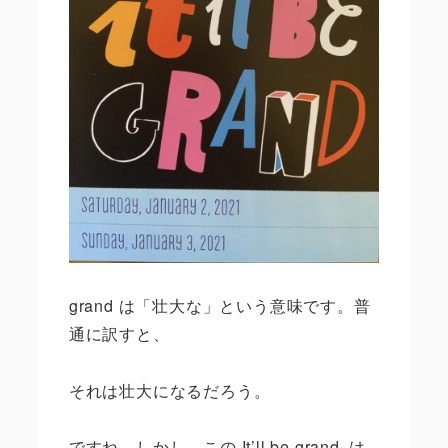
grand
は「壮大な」という意味です。普
通に訳すと、
それは壮大になるだろう。
ですね。しかし、この
It
’
ll be grand.
は