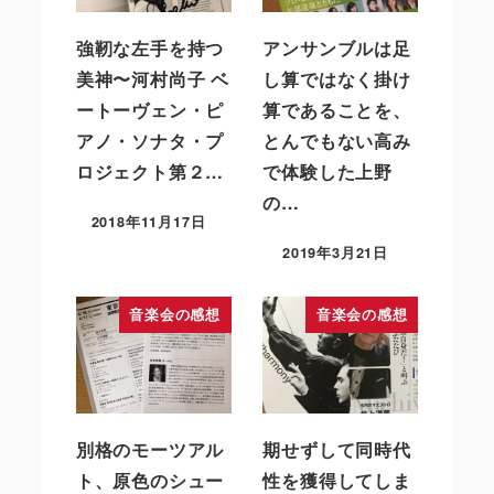
強靭な左手を持つ
アンサンブルは足
美神〜河村尚子 ベ
し算ではなく掛け
ートーヴェン・ピ
算であることを、
アノ・ソナタ・プ
とんでもない高み
ロジェクト第２…
で体験した上野
の…
2018年11月17日
2019年3月21日
音楽会の感想
音楽会の感想
別格のモーツアル
期せずして同時代
ト、原色のシュー
性を獲得してしま