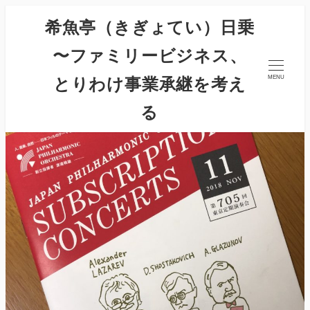
希魚亭（きぎょてい）日乗
〜ファミリービジネス、
とりわけ事業承継を考え
MENU
る