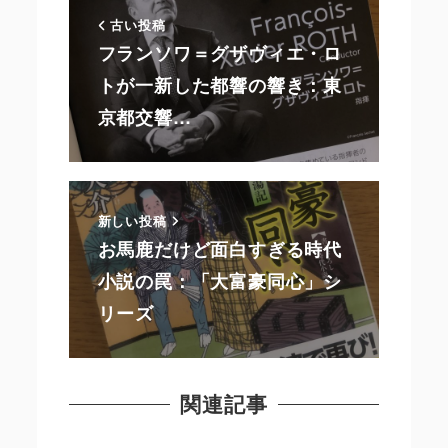
古い投稿
フランソワ＝グザヴィエ・ロ
トが一新した都響の響き：東
京都交響…
新しい投稿
お馬鹿だけど面白すぎる時代
小説の罠：「大富豪同心」シ
リーズ
関連記事