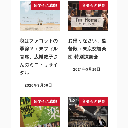
音楽会の感想
音楽会の感想
秋はファゴットの
お帰りなさい、監
季節？：東フィル
督殿：東京交響楽
首席、広幡敦子さ
団 特別演奏会
んのミニ・リサイ
2021年5月28日
タル
2020年9月30日
音楽会の感想
音楽会の感想