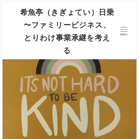
希魚亭（きぎょてい）日乗
〜ファミリービジネス、
とりわけ事業承継を考え
MENU
る