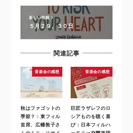
新しい投稿
５月２９、３０日
関連記事
音楽会の感想
音楽会の感想
秋はファゴットの
巨匠ラザレフのロ
季節？：東フィル
シアものを聴く喜
首席、広幡敦子さ
び：日本フィルハ
んのミニ・リサイ
ーモニー交響楽団