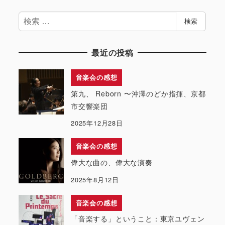
検
検索
索
最近の投稿
音楽会の感想
第九、 Reborn 〜沖澤のどか指揮、京都
市交響楽団
2025年12月28日
音楽会の感想
偉大な曲の、偉大な演奏
2025年8月12日
音楽会の感想
「音楽する」ということ：東京ユヴェン