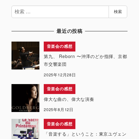
検
検索
索
最近の投稿
音楽会の感想
第九、 Reborn 〜沖澤のどか指揮、京都
市交響楽団
2025年12月28日
音楽会の感想
偉大な曲の、偉大な演奏
2025年8月12日
音楽会の感想
「音楽する」ということ：東京ユヴェン