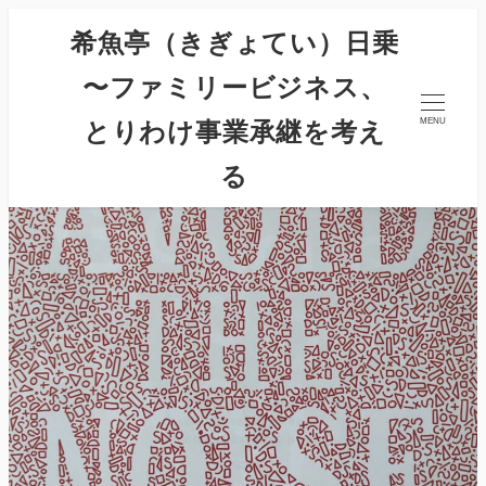
希魚亭（きぎょてい）日乗
〜ファミリービジネス、
とりわけ事業承継を考え
MENU
る