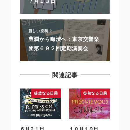
７月１３日
新しい投稿
豊潤から晦渋へ：東京交響楽
団第６９２回定期演奏会
関連記事
徒然なる日乗
徒然なる日乗
６月２１日
１０月１９日