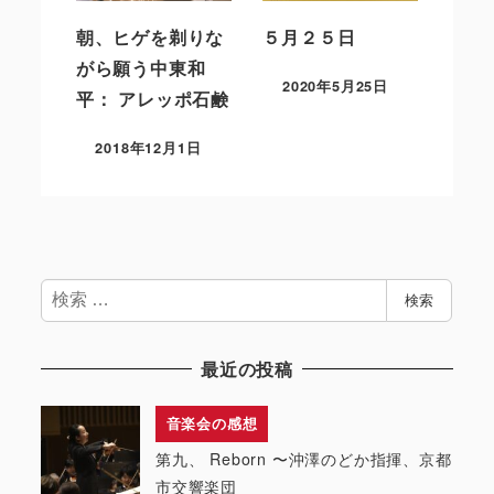
朝、ヒゲを剃りな
５月２５日
がら願う中東和
2020年5月25日
平： アレッポ石鹸
2018年12月1日
検
検索
索
最近の投稿
音楽会の感想
第九、 Reborn 〜沖澤のどか指揮、京都
市交響楽団