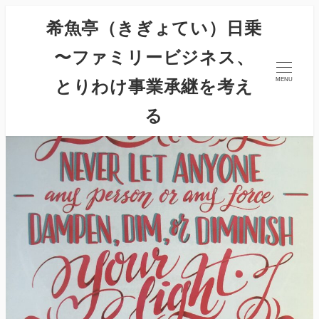
希魚亭（きぎょてい）日乗
〜ファミリービジネス、
とりわけ事業承継を考え
MENU
る