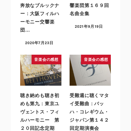
奔放なブルックナ
響楽団第１６９回
ー：大阪フィルハ
名曲全集
ーモニー交響楽
2021年9月19日
団…
2020年7月23日
音楽会の感想
音楽会の感想
聴き納めも聴き初
受難週に聴くマタ
めも第九：東京ユ
イ受難曲：バッ
ヴェントス・フィ
ハ・コレギウム・
ルハーモニー 第
ジャパン第１４２
２０回記念定期
回定期演奏会