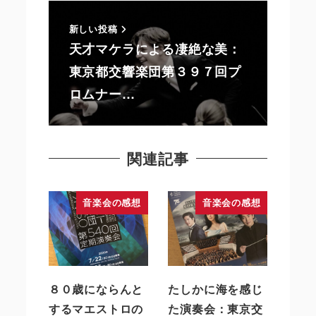
新しい投稿
天才マケラによる凄絶な美：
東京都交響楽団第３９７回プ
ロムナー…
関連記事
音楽会の感想
音楽会の感想
８０歳にならんと
たしかに海を感じ
するマエストロの
た演奏会：東京交