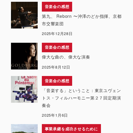
音楽会の感想
第九、 Reborn 〜沖澤のどか指揮、京都
市交響楽団
2025年12月28日
音楽会の感想
偉大な曲の、偉大な演奏
2025年8月12日
音楽会の感想
「音楽する」ということ：東京ユヴェン
トス・フィルハーモニー第２７回定期演
奏会
2025年1月6日
事業承継を成功させるために