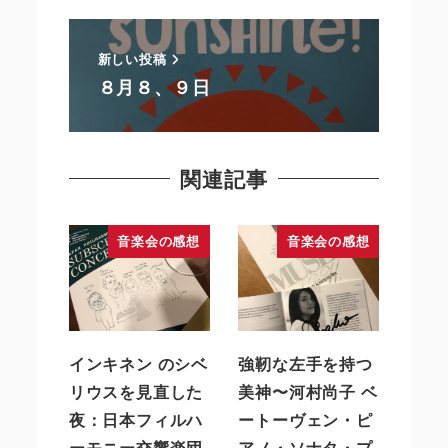
新しい投稿
８月８、９日
関連記事
音楽会の感想
音楽会の感想
インキネン のシベ
強靭な左手を持つ
リウスを見直した
美神〜河村尚子 ベ
夜：日本フィルハ
ートーヴェン・ピ
ーモニー交響楽団
アノ・ソナタ・プ