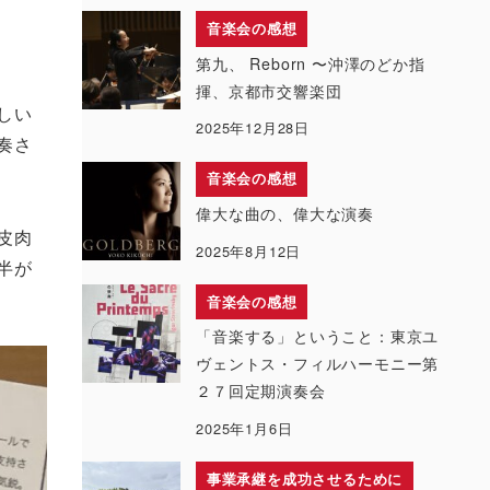
音楽会の感想
第九、 Reborn 〜沖澤のどか指
揮、京都市交響楽団
しい
2025年12月28日
奏さ
音楽会の感想
偉大な曲の、偉大な演奏
皮肉
2025年8月12日
半が
音楽会の感想
「音楽する」ということ：東京ユ
ヴェントス・フィルハーモニー第
２７回定期演奏会
2025年1月6日
事業承継を成功させるために