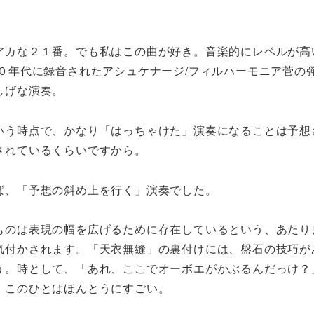
アカな２１番。でも私はこの曲が好き。音楽的にレベルが高
０年代に録音されたアシュケナージ
/
フィルハーモニア菅の
しげな演奏。
いう時点で、かなり「はっちゃけた」演奏になることは予想
されているくらいですから。
ば、「予想の斜め上を行く」演奏でした。
ものは表現の幅を広げるために存在しているという、あたり
気付かされます。「天衣無縫」の裏付けには、盤石の技巧が
う。時として、「あれ、ここでオーボエがかぶるんだっけ？
。このひとはほんとうにすごい。