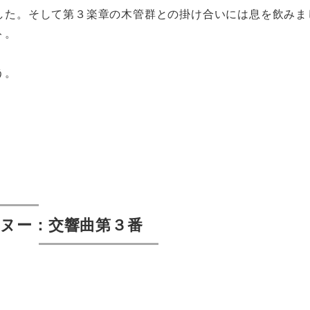
した。そして第３楽章の木管群との掛け合いには息を飲みま
ト。
う。
ヌー：交響曲第３番