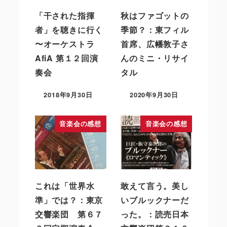
「干された指揮
秋はファゴットの
者」を聴きに行く
季節？：東フィル
〜オーケストラ
首席、広幡敦子さ
AfiA 第１２回演
んのミニ・リサイ
奏会
タル
2018年9月30日
2020年9月30日
音楽会の感想
音楽会の感想
これは「世界水
敢えて言う。美し
準」では？：東京
いブルックナーだ
交響楽団 第６７
った。：読売日本