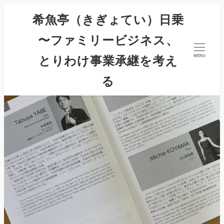
希魚亭（きぎょてい）日乗
〜ファミリービジネス、
とりわけ事業承継を考え
MENU
る