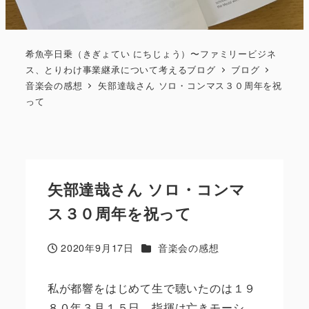
希魚亭日乗（きぎょてい にちじょう）〜ファミリービジネ
ス、とりわけ事業継承について考えるブログ
ブログ
音楽会の感想
矢部達哉さん ソロ・コンマス３０周年を祝
って
矢部達哉さん ソロ・コンマ
ス３０周年を祝って
カテゴリー
2020年9月17日
音楽会の感想
投稿日
私が都響をはじめて生で聴いたのは１９
８０年３月１５日。指揮は亡きモーシ