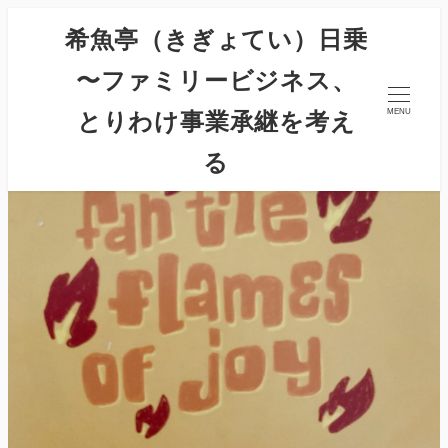
希魚亭（きぎょてい）日乗
〜ファミリービジネス、
とりわけ事業承継を考え
MENU
る