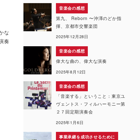
音楽会の感想
第九、 Reborn 〜沖澤のどか指
揮、京都市交響楽団
かな
2025年12月28日
演奏
音楽会の感想
偉大な曲の、偉大な演奏
2025年8月12日
音楽会の感想
「音楽する」ということ：東京ユ
ヴェントス・フィルハーモニー第
２７回定期演奏会
2025年1月6日
事業承継を成功させるために