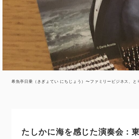
希魚亭日乗（きぎょてい にちじょう）〜ファミリービジネス、と
たしかに海を感じた演奏会：東