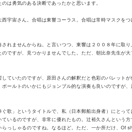
たのは勇気のある決断であったかと思います。
大西宇宙さん。合唱は東響コーラス。合唱は常時マスクをつ
奏されませんからね。と言いつつ、東響は２００８年に取り
たのですが、見つかりませんでした。ただ、朝比奈先生が大
。
習していたのですが、原田さんの解釈だと色彩のパレットが
。ボールトのいかにもジョンブル的な演奏も良いのですが、
捧ぐ歌」というタイトルで、私（日本郵船出身者）にとって
いているのですが、非常に優れたもの。辻裕久さんという方
いらっしゃるのですね。なるほど。ただ、一か所だけ、
Of s