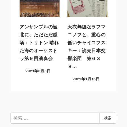
アンサンブルの極
天衣無縫なラフマ
北に、ただただ感
ニノフと、重心の
嘆：トリトン 晴れ
低いチャイコフス
た海のオーケスト
キー：読売日本交
ラ第９回演奏会
響楽団 第６３
８…
2021年6月5日
2021年1月16日
検
検索
索