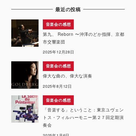
最近の投稿
音楽会の感想
第九、 Reborn 〜沖澤のどか指揮、京都
市交響楽団
2025年12月28日
音楽会の感想
偉大な曲の、偉大な演奏
2025年8月12日
音楽会の感想
「音楽する」ということ：東京ユヴェン
トス・フィルハーモニー第２７回定期演
奏会
2025年1月6日