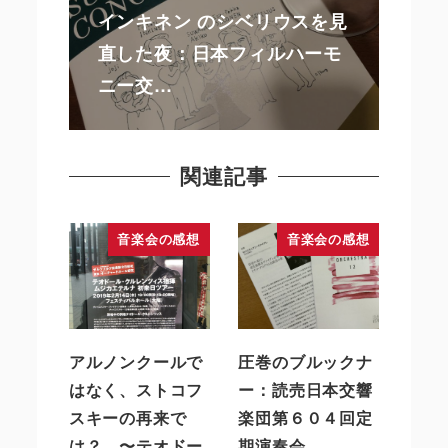
インキネン のシベリウスを見
直した夜：日本フィルハーモ
ニー交…
関連記事
音楽会の感想
音楽会の感想
アルノンクールで
圧巻のブルックナ
はなく、ストコフ
ー：読売日本交響
スキーの再来で
楽団第６０４回定
は？ 〜テオドー
期演奏会