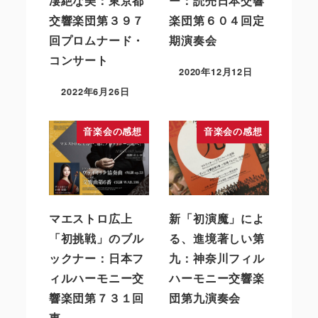
凄絶な美：東京都
ー：読売日本交響
交響楽団第３９７
楽団第６０４回定
回プロムナード・
期演奏会
コンサート
2020年12月12日
2022年6月26日
音楽会の感想
音楽会の感想
マエストロ広上
新「初演魔」によ
「初挑戦」のブル
る、進境著しい第
ックナー：日本フ
九：神奈川フィル
ィルハーモニー交
ハーモニー交響楽
響楽団第７３１回
団第九演奏会
東…