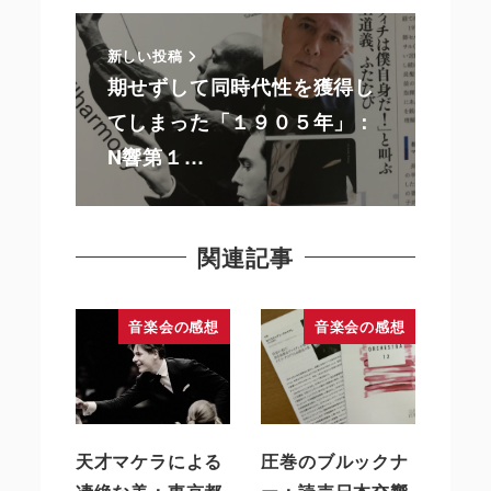
新しい投稿
期せずして同時代性を獲得し
てしまった「１９０５年」：
N響第１…
関連記事
音楽会の感想
音楽会の感想
天才マケラによる
圧巻のブルックナ