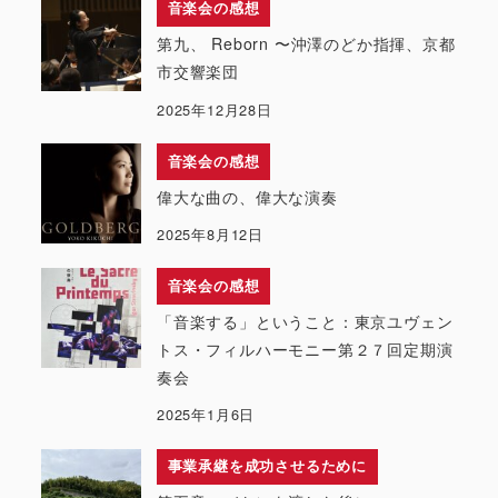
音楽会の感想
第九、 Reborn 〜沖澤のどか指揮、京都
市交響楽団
2025年12月28日
音楽会の感想
偉大な曲の、偉大な演奏
2025年8月12日
音楽会の感想
「音楽する」ということ：東京ユヴェン
トス・フィルハーモニー第２７回定期演
奏会
2025年1月6日
事業承継を成功させるために