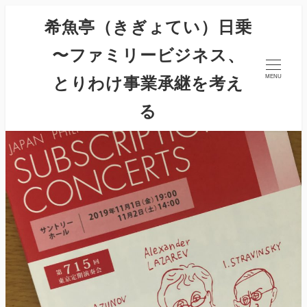
希魚亭（きぎょてい）日乗
〜ファミリービジネス、
とりわけ事業承継を考え
MENU
る