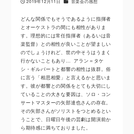
カテゴリー
2019年12月11日
音楽会の感想
投稿日
どんな関係でもそうであるように指揮者
とオーケストラの間にも相性がありま
す。理想的には常任指揮者（あるいは音
楽監督）との相性が良いことが望ましい
のでしょうけれど、世の中そうはうまく
行かないこともあり…
アラン＝タケ
シ・ギルバートと都響の相性は抜群。俗
に言う「相思相愛」と言えるかと思いま
す。彼が都響との関係をとても大切にし
ていることの大きな要因は、ソロ・コン
サートマスターの矢部達也さんの存在。
その矢部さんがソリストをつとめるとい
うことで、日曜日午後の芸劇は開演前か
ら期待感に満ちておりました。