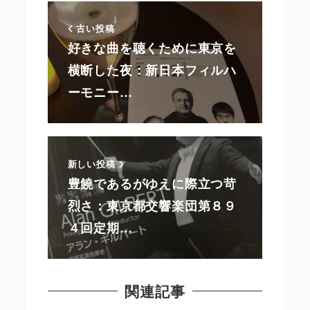
古い投稿
好きな曲を聴くために東京を
横断した夜：新日本フィルハ
ーモニー…
新しい投稿
豊饒であるがゆえに際立つ苛
烈さ：東京都交響楽団第８９
４回定期…
関連記事