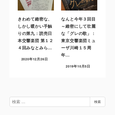
きわめて緻密な、
なんと今年３回目
しかし暖かい手触
～緻密にして壮麗
りの第九：読売日
な「グレの歌」：
本交響楽団 第１２
東京交響楽団ミュ
４回みなとみら…
ーザ川崎１５周
年…
2020年12月26日
2019年10月5日
検
検索
索