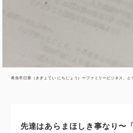
希魚亭日乗（きぎょてい にちじょう）〜ファミリービジネス、と
先達はあらまほしき事なり〜