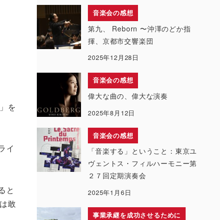
音楽会の感想
第九、 Reborn 〜沖澤のどか指
揮、京都市交響楽団
2025年12月28日
音楽会の感想
偉大な曲の、偉大な演奏
」を
2025年8月12日
音楽会の感想
ライ
「音楽する」ということ：東京ユ
ヴェントス・フィルハーモニー第
２７回定期演奏会
ると
2025年1月6日
は敢
事業承継を成功させるために