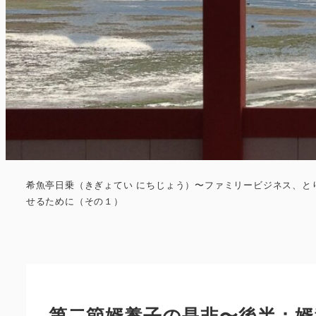
希魚亭日乗（きぎょてい にちじょう）〜ファミリービジネス、と
せるために（その１）
第二節婿養子の是非〜後半：