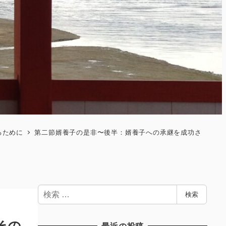
るために
第二節婿養子の是非〜後半：婿養子への承継を成功さ
検
検索
索
その
最近の投稿