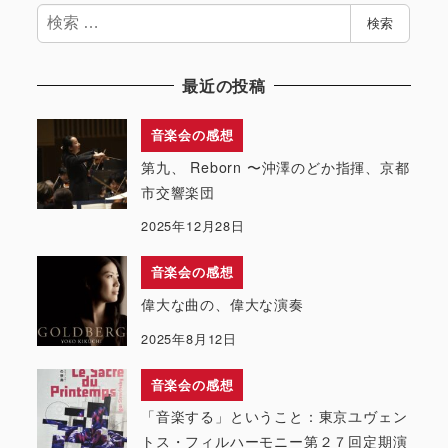
検
検索
索
最近の投稿
音楽会の感想
第九、 Reborn 〜沖澤のどか指揮、京都
市交響楽団
2025年12月28日
音楽会の感想
偉大な曲の、偉大な演奏
2025年8月12日
音楽会の感想
「音楽する」ということ：東京ユヴェン
トス・フィルハーモニー第２７回定期演