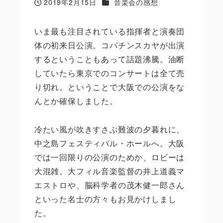
カテゴリー
2019年2月15日
音楽会の感想
投稿日
いま最も注目されている指揮者と演奏団
体の初来日公演。コパチンスカヤが出演
するということもあって話題沸騰。油断
していたら東京でのコンサートは全て売
り切れ。ということで大阪での公演をな
んとか確保しました。
冷たい風が吹きすさぶ難波の夕暮れに、
中之島フェスティバル・ホールへ。大阪
では一回限りの公演のためか、ロビーは
大混雑。大フィル音楽監督の井上道義マ
エストロや、脳科学者の茂木健一郎さん
といった名士の方々もお見かけしまし
た。