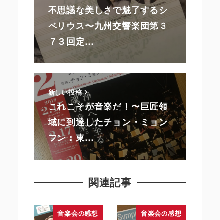
不思議な美しさで魅了するシ
ベリウス〜九州交響楽団第３
７３回定…
新しい投稿
これこそが音楽だ！〜巨匠領
域に到達したチョン・ミョン
フン：東…
関連記事
音楽会の感想
音楽会の感想