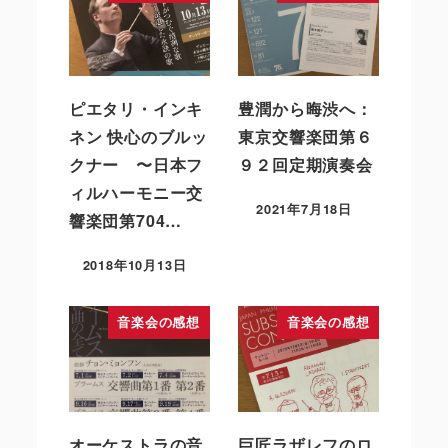
ピエタリ・インキ
豊潤から晦渋へ：
ネン 快心のブルッ
東京交響楽団第６
クナー 〜日本フ
９２回定期演奏会
ィルハーモニー交
2021年7月18日
響楽団第704…
2018年10月13日
音楽会の感想
音楽会の感想
オーケストラの音
巨匠ラザレフのロ